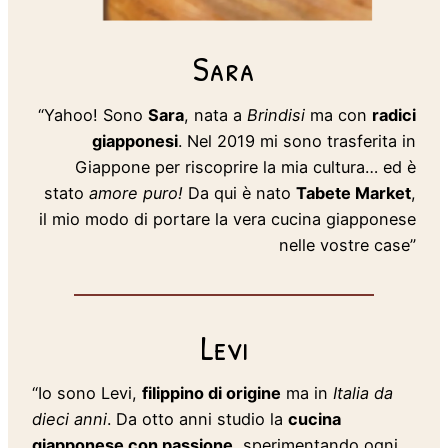
Sara
“Yahoo! Sono
Sara
, nata a
Brindisi
ma con
radici
giapponesi
. Nel 2019 mi sono trasferita in
Giappone per riscoprire la mia cultura… ed è
stato
amore puro!
Da qui è nato
Tabete Market
,
il mio modo di portare la vera cucina giapponese
nelle vostre case”
Levi
“Io sono Levi,
filippino di origine
ma in
Italia da
dieci anni
. Da otto anni studio la
cucina
giapponese con passione
, sperimentando ogni