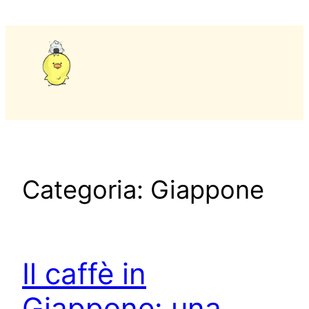
Vai
al
contenuto
Categoria:
Giappone
Il caffè in
Giappone: una